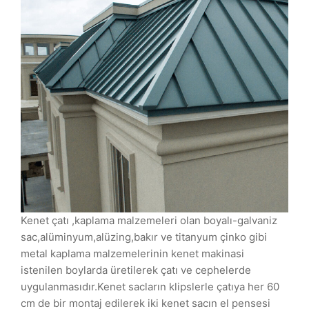
Kenet çatı ,kaplama malzemeleri olan boyalı-galvaniz
sac,alüminyum,alüzing,bakır ve titanyum çinko gibi
metal kaplama malzemelerinin kenet makinasi
istenilen boylarda üretilerek çatı ve cephelerde
uygulanmasıdır.Kenet sacların klipslerle çatıya her 60
cm de bir montaj edilerek iki kenet sacın el pensesi